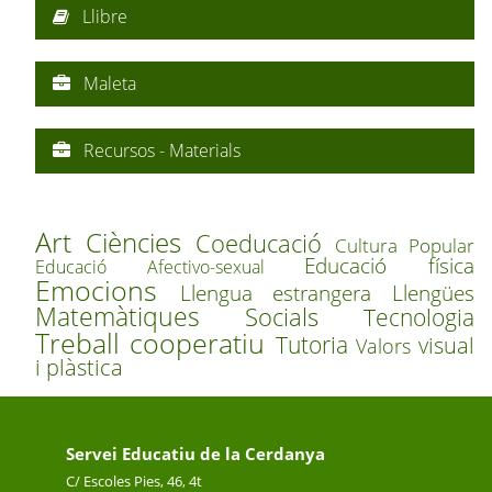
Llibre
Maleta
Recursos - Materials
Art
Ciències
Coeducació
Cultura Popular
Educació física
Educació Afectivo-sexual
Emocions
Llengua estrangera
Llengües
Matemàtiques
Socials
Tecnologia
Treball cooperatiu
Tutoria
visual
Valors
i plàstica
Servei Educatiu de la Cerdanya
C/ Escoles Pies, 46, 4t