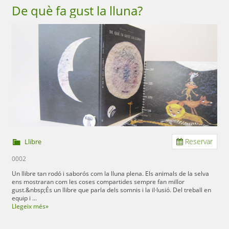
De què fa gust la lluna?
Reservar
Llibre
0002
Un llibre tan rodó i saborós com la lluna plena. Els animals de la selva
ens mostraran com les coses compartides sempre fan millor
gust.&nbsp;És un llibre que parla dels somnis i la il·lusió. Del treball en
equip i ...
Llegeix més»