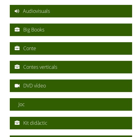
Audiovisuals
Big Books
Conte
Contes verticals
DVD vídeo
Joc
Kit didàctic