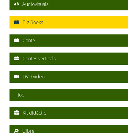
Audiovisuals
Big Books
Conte
Contes verticals
DVD vídeo
Joc
Kit didàctic
Llibre